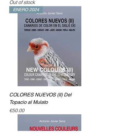
Out of stock
ENERO 2024
COLORES NUEVOS (II) Del
Topacio al Mulato
Price
€50.00