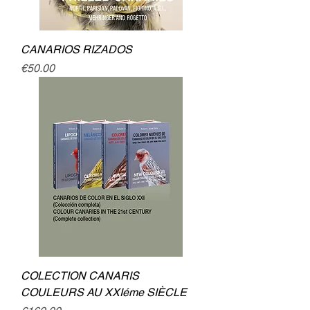
CANARIOS RIZADOS
Price
€50.00
COLECTION CANARIS
COULEURS AU XXIéme SIÈCLE