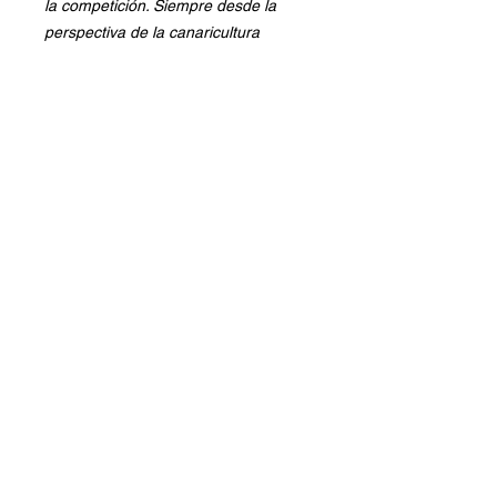
la competición. Siempre desde la
perspectiva de la canaricultura
deportiva del más alto nivel, con
consejos que ayudarán a muchos
criadores a avanzar de un modo más
rápido y que sorprenderán a más de
un gran experto que, además de
disfrutar con las imágenes,
encontrará alicientes en cada
capítulo.
Cada capítulo se acompaña del
Estándar OMJ correspondiente,
como herramienta fundamental de
todo criador, que se desarrolla y
comenta en los aspectos esenciales.
libros@engonari.com